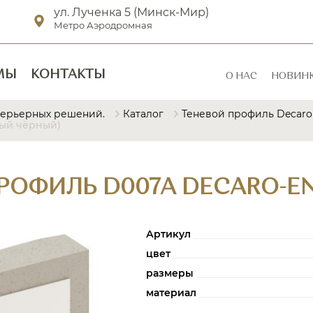
ул. Лученка 5 (Минск-Мир)
Метро Аэродромная
МЫ
КОНТАКТЫ
О НАС
НОВИН
терьерных решений.
Каталог
Теневой профиль Decaro-
ый чёрный)
ОФИЛЬ D007A DECARO-EN
Артикул
цвет
размеры
материал