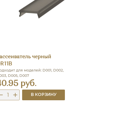
ассеиватель черный
R11B
одходит для моделей: D001, D002,
003, D005, D007
40.95 руб.
В КОРЗИНУ