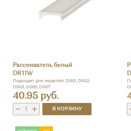
Рассеиватель белый
Р
DR11W
D
Подходит для моделей: D001, D002,
П
D003, D005, D007
D
40.95 руб.
В КОРЗИНУ
новинка
хит