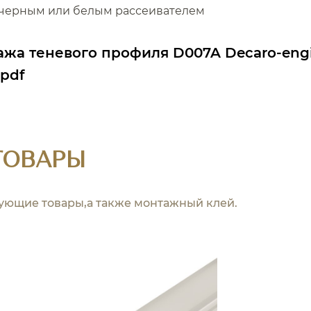
с черным или белым рассеивателем
ажа теневого профиля D007A Decaro-engi
.pdf
ТОВАРЫ
вующие товары,а также монтажный клей.