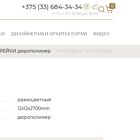
+375 (33) 684-34-34
0
Пн-Сб с 10:00 до 19:00
КИ
ДИЗАЙНЕРАМ И АРХИТЕКТОРАМ
ВИДЕО
РЕЙКИ дюрополимер
МОЛДИНГ D12V1 BR354
разноцветный
12х12х2700mm
дюрополимер