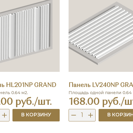
ль HL201NP GRAND
Панель LV240NP GR
нель 0.64 м2.
Площадь одной панели 0.64
.00 руб./шт.
168.00 руб./ш
В КОРЗИНУ
В КОРЗИ