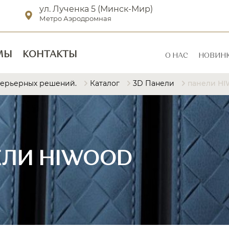
ул. Лученка 5 (Минск-Мир)
Метро Аэродромная
МЫ
КОНТАКТЫ
О НАС
НОВИН
терьерных решений.
Каталог
3D Панели
панели H
ЕЛИ HIWOOD