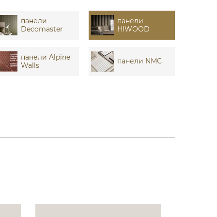
панели
панели
Decomaster
HIWOOD
панели Alpine
панели NMC
Walls