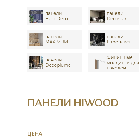
панели
панели
BelloDeco
Decostar
панели
панели
MAXIMUM
Европласт
Финишные
панели
молдинги дл
Decoplume
панелей
ПАНЕЛИ HIWOOD
ЦЕНА