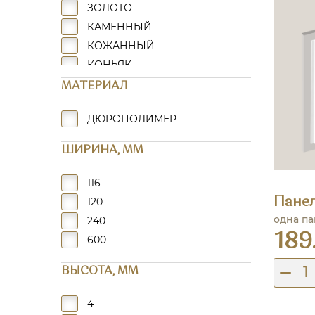
ЗОЛОТО
КАМЕННЫЙ
КОЖАННЫЙ
КОНЬЯК
КОРИЧНЕВЫЙ
МАТЕРИАЛ
ЛАЗУРНЫЙ
ДЮРОПОЛИМЕР
ЛИМОННЫЙ
МЕДНЫЙ
ШИРИНА, MM
РАЗНОЦВЕТНЫЙ
САТИНОВЫЙ
116
СЕРЕБРО
120
Пане
СИНИЙ
одна па
240
ЦВЕТНЫЕ ПАНЕЛИ
189
600
ВЫСОТА, MM
4