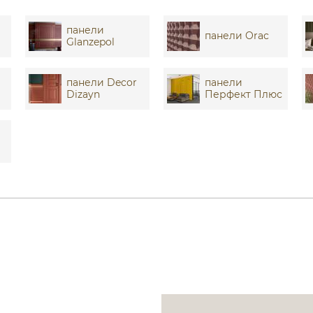
панели
панели Orac
Glanzepol
панели Decor
панели
Dizayn
Перфект Плюс
я