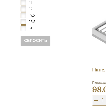
11
12
17,5
18.5
20
CБРОСИТЬ
Панел
Площадь
98.