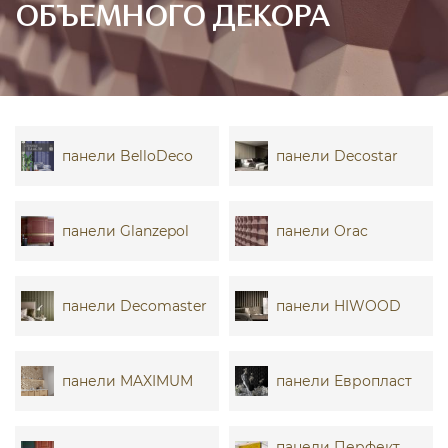
ОБЪЕМНОГО ДЕКОРА
панели BelloDeco
панели Decostar
панели Glanzepol
панели Orac
панели Decomaster
панели HIWOOD
панели MAXIMUM
панели Европласт
панели Перфект