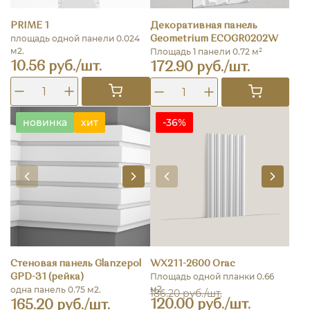
PRIME 1
Декоративная панель
площадь одной панели 0.024
Geometrium ECOGR0202W
м2.
Площадь 1 панели 0.72 м²
10.56 руб./шт.
172.90 руб./шт.
новинка
хит
-36%
Стеновая панель Glanzepol
WX211-2600 Orac
Площадь одной планки 0.66
GPD-31 (рейка)
м2.
одна панель 0.75 м2.
186.20 руб./шт.
120.00 руб./шт.
165.20 руб./шт.