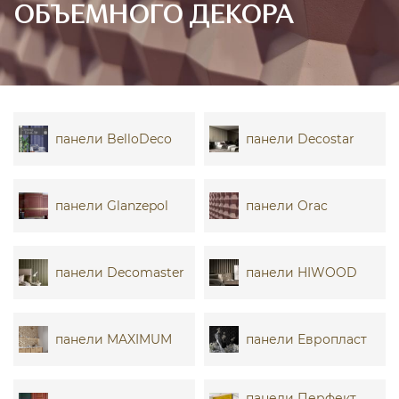
ОБЪЕМНОГО ДЕКОРА
панели BelloDeco
панели Decostar
панели Glanzepol
панели Orac
панели Decomaster
панели HIWOOD
панели MAXIMUM
панели Европласт
панели Перфект