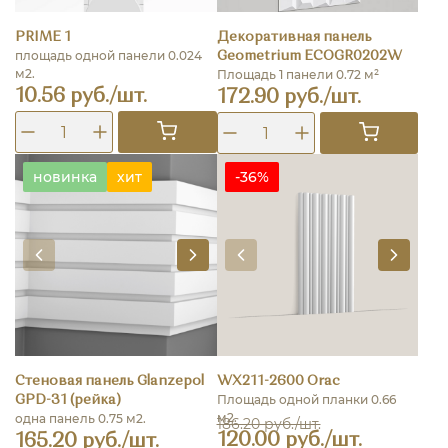
PRIME 1
Декоративная панель
площадь одной панели 0.024
Geometrium ECOGR0202W
м2.
Площадь 1 панели 0.72 м²
10.56 руб./шт.
172.90 руб./шт.
новинка
хит
-36%
Стеновая панель Glanzepol
WX211-2600 Orac
Площадь одной планки 0.66
GPD-31 (рейка)
м2.
одна панель 0.75 м2.
186.20 руб./шт.
120.00 руб./шт.
165.20 руб./шт.